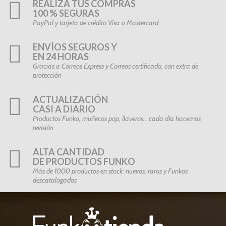
REALIZA TUS COMPRAS
100 % SEGURAS
PayPal y tarjeta de crédito Visa o Mastercard
ENVÍOS SEGUROS Y
EN 24 HORAS
Gracias a Correos Express y Correos certificado, con extra de
protección
ACTUALIZACIÓN
CASI A DIARIO
Productos Funko, muñecos pop, llaveros… cada día hacemos
revisión
ALTA CANTIDAD
DE PRODUCTOS FUNKO
Más de 1000 productos en stock: nuevos, raros y Funkos
descatalogados