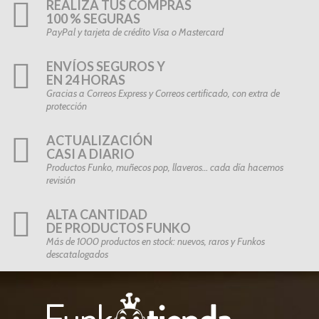
REALIZA TUS COMPRAS
100 % SEGURAS
PayPal y tarjeta de crédito Visa o Mastercard
ENVÍOS SEGUROS Y
EN 24 HORAS
Gracias a Correos Express y Correos certificado, con extra de
protección
ACTUALIZACIÓN
CASI A DIARIO
Productos Funko, muñecos pop, llaveros… cada día hacemos
revisión
ALTA CANTIDAD
DE PRODUCTOS FUNKO
Más de 1000 productos en stock: nuevos, raros y Funkos
descatalogados