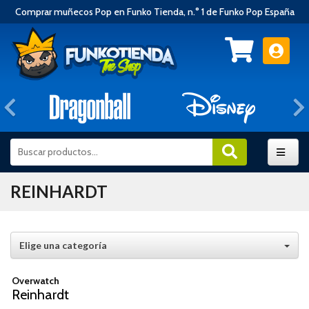
Comprar muñecos Pop en Funko Tienda, n.° 1 de Funko Pop España
Anterior
REINHARDT
Elige una categoría
Overwatch
Reinhardt