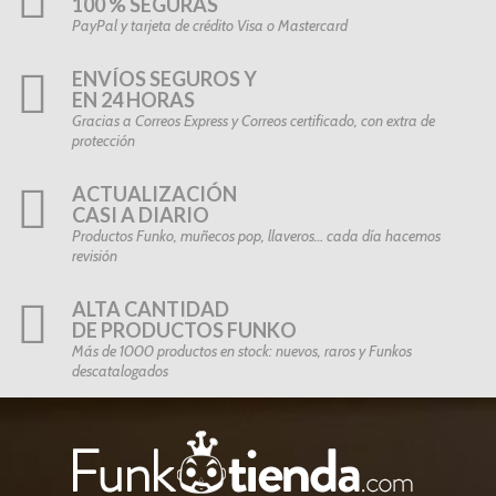
100 % SEGURAS
PayPal y tarjeta de crédito Visa o Mastercard
ENVÍOS SEGUROS Y
EN 24 HORAS
Gracias a Correos Express y Correos certificado, con extra de
protección
ACTUALIZACIÓN
CASI A DIARIO
Productos Funko, muñecos pop, llaveros… cada día hacemos
revisión
ALTA CANTIDAD
DE PRODUCTOS FUNKO
Más de 1000 productos en stock: nuevos, raros y Funkos
descatalogados