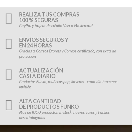
REALIZA TUS COMPRAS
100 % SEGURAS
PayPal y tarjeta de crédito Visa o Mastercard
ENVÍOS SEGUROS Y
EN 24 HORAS
Gracias a Correos Express y Correos certificado, con extra de
protección
ACTUALIZACIÓN
CASI A DIARIO
Productos Funko, muñecos pop, llaveros… cada día hacemos
revisión
ALTA CANTIDAD
DE PRODUCTOS FUNKO
Más de 1000 productos en stock: nuevos, raros y Funkos
descatalogados