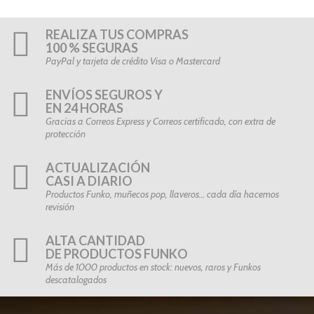
REALIZA TUS COMPRAS
100 % SEGURAS
PayPal y tarjeta de crédito Visa o Mastercard
ENVÍOS SEGUROS Y
EN 24 HORAS
Gracias a Correos Express y Correos certificado, con extra de
protección
ACTUALIZACIÓN
CASI A DIARIO
Productos Funko, muñecos pop, llaveros… cada día hacemos
revisión
ALTA CANTIDAD
DE PRODUCTOS FUNKO
Más de 1000 productos en stock: nuevos, raros y Funkos
descatalogados