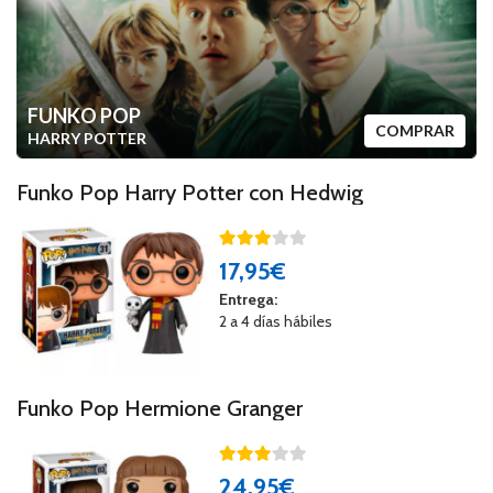
FUNKO POP
COMPRAR
HARRY POTTER
Funko Pop Harry Potter con Hedwig
17
,95€
Entrega:
2 a 4 días hábiles
Funko Pop Hermione Granger
24
,95€