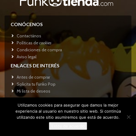
CONÓCENOS
Contactános
Políticas de
cookies
Condiciones de compra
Aviso legal
ENLACES DE INTERÉS
Antes de comprar
Solicita tu Funko Pop
Mi lista de deseos
MI CUENTA
Utilizamos cookies para asegurar que damos la mejor
Mi cuenta
experiencia al usuario en nuestro sitio web. Si continúa
utilizando este sitio asumiremos que está de acuerdo.
Recuperar contraseña
Carrito de la compra
Estoy de acuerdo