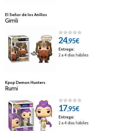
El Señor de los Anillos
Gimli
24
,95€
Entrega:
2 a 4 días hábiles
Kpop Demon Hunters
Rumi
17
,95€
Entrega:
2 a 4 días hábiles