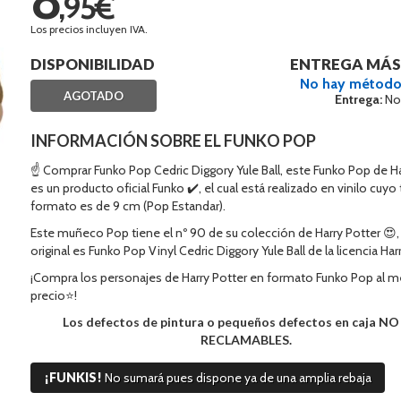
,95€
Los precios incluyen IVA.
DISPONIBILIDAD
ENTREGA MÁS
No hay método
AGOTADO
Entrega:
No
INFORMACIÓN SOBRE EL FUNKO POP
☝ Comprar Funko Pop Cedric Diggory Yule Ball, este Funko Pop de Ha
es un producto oficial Funko ✔️, el cual está realizado en vinilo cuy
formato es de 9 cm (Pop Estandar).
Este muñeco Pop tiene el nº 90 de su colección de Harry Potter 😍
original es Funko Pop Vinyl Cedric Diggory Yule Ball de la licencia Har
¡Compra los personajes de Harry Potter en formato Funko Pop al m
precio⭐!
Los defectos de pintura o pequeños defectos en caja N
RECLAMABLES.
¡FUNKIS!
No sumará pues dispone ya de una amplia rebaja