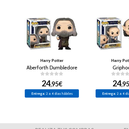
Harry Potter
Harry Pot
Aberforth Dumbledore
Gripho
24
24
,95€
,9
Entrega:
2 a 4 días hábiles
Entrega:
2 a 4 dí