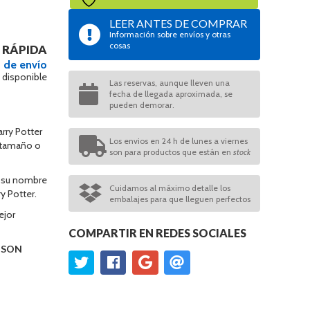
LEER ANTES DE COMPRAR
Información sobre envíos y otras
cosas
 RÁPIDA
 de envío
 disponible
Las reservas, aunque lleven una
fecha de llegada aproximada, se
pueden demorar.
rry Potter
Los envios en 24 h de lunes a viernes
o tamaño o
son para productos que están en
stock
, su nombre
Cuidamos al máximo detalle los
ry Potter.
embalajes para que lleguen perfectos
ejor
COMPARTIR EN REDES SOCIALES
O SON