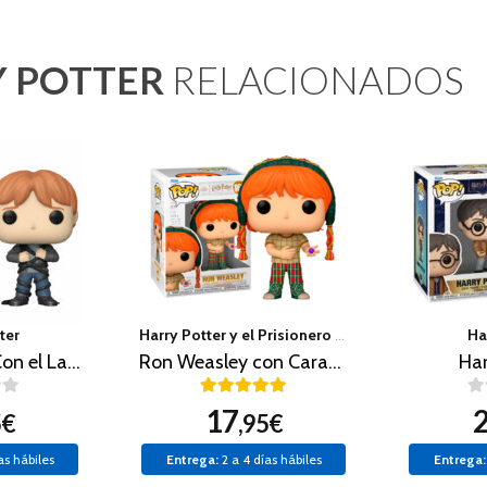
 POTTER
RELACIONADOS
ter
Harry Potter y el Prisionero de Azkaban
Ha
Ron Weasley (Con el Lazo del Diablo)
Ron Weasley con Caramelo
Har
17
5€
,95€
as hábiles
Entrega:
2 a 4 días hábiles
Entrega: