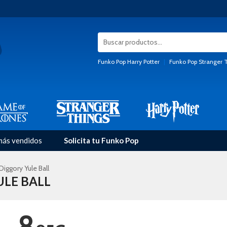
Funko Pop Harry Potter
|
Funko Pop Stranger 
más vendidos
Solicita tu Funko Pop
iggory Yule Ball
ULE BALL
8