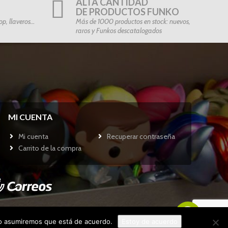
ALTA CANTIDAD
DE PRODUCTOS FUNKO
p, llaveros…
Más de 1000 productos en stock: nuevos,
raros y Funkos descatalogados
MI CUENTA
Mi cuenta
Recuperar contraseña
Carrito de la compra
tio asumiremos que está de acuerdo.
Estoy de acuerdo