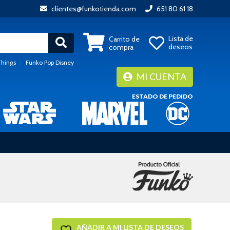
clientes@funkotienda.com
651 80 61 18
Lista de
Carrito de
deseos
compra
Things
|
Funko Pop Disney
MI CUENTA
ESTADO DE PEDIDO
AÑADIR A MI LISTA DE DESEOS