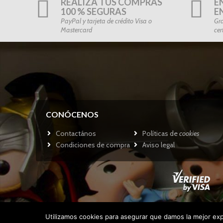
REALIZA TUS COMPRAS
E
100 % SEGURAS
E
PayPal y tarjeta de crédito Visa o
Gra
Mastercard
cer
CONÓCENOS
Contactános
Políticas de
cookies
Condiciones de compra
Aviso legal
Utilizamos cookies para asegurar que damos la mejor expe