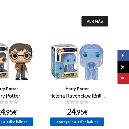
VER MÁS
rry Potter
Harry Potter
ry Potter
Helena Ravenclaw (Brilla en la oscuridad)
24
24
,95€
,95€
2 a 4 días hábiles
Entrega:
2 a 4 días hábiles