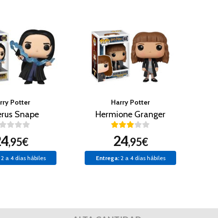
rry Potter
Harry Potter
rus Snape
Hermione Granger
24
24
,95€
,95€
2 a 4 días hábiles
Entrega:
2 a 4 días hábiles