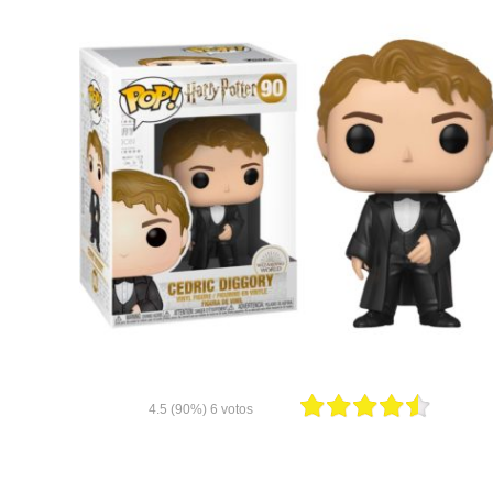
4.5
(90%)
6
votos