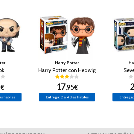
ter
Harry Potter
Ha
ok
Harry Potter con Hedwig
Seve
17
5€
,95€
as hábiles
Entrega:
2 a 4 días hábiles
Entrega: