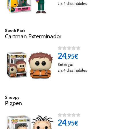
2 a 4 días hábiles
South Park
Cartman Exterminador
24
,95€
Entrega:
2 a 4 días hábiles
Snoopy
Pigpen
24
,95€