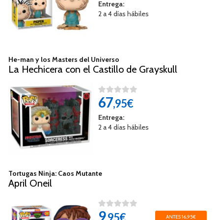
Entrega:
2 a 4 días hábiles
He-man y los Masters del Universo
La Hechicera con el Castillo de Grayskull
67
,95€
Entrega:
2 a 4 días hábiles
Tortugas Ninja: Caos Mutante
April Oneil
9
,95€
ANTES 16,95€