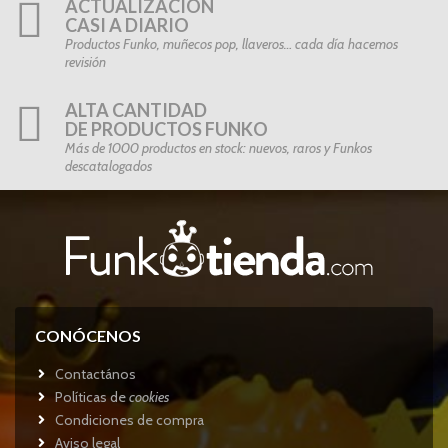
ACTUALIZACIÓN
CASI A DIARIO
Productos Funko, muñecos pop, llaveros… cada día hacemos
revisión
ALTA CANTIDAD
DE PRODUCTOS FUNKO
Más de 1000 productos en stock: nuevos, raros y Funkos
descatalogados
CONÓCENOS
Contactános
Políticas de
cookies
Condiciones de compra
Aviso legal