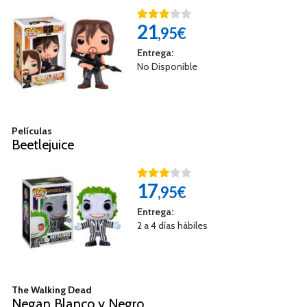
21
,95€
Entrega:
No Disponible
Películas
Beetlejuice
17
,95€
Entrega:
2 a 4 días hábiles
The Walking Dead
Negan Blanco y Negro