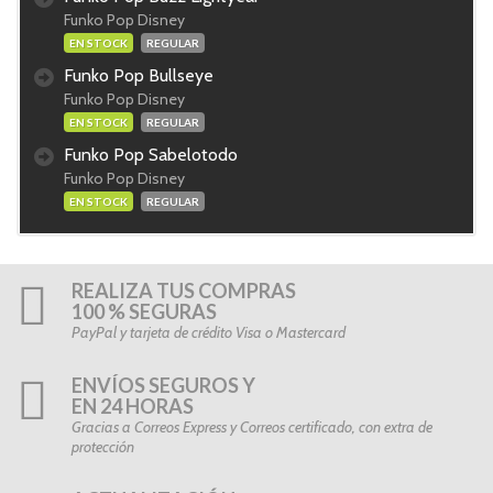
Funko Pop Disney
EN STOCK
REGULAR
Funko Pop Bullseye
Funko Pop Disney
EN STOCK
REGULAR
Funko Pop Sabelotodo
Funko Pop Disney
EN STOCK
REGULAR
REALIZA TUS COMPRAS
100 % SEGURAS
PayPal y tarjeta de crédito Visa o Mastercard
ENVÍOS SEGUROS Y
EN 24 HORAS
Gracias a Correos Express y Correos certificado, con extra de
protección