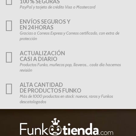
100 % SEGURAS
PayPal y tarjeta de crédito Visa o Mastercard
ENVÍOS SEGUROS Y
EN 24 HORAS
Gracias a Correos Express y Correos certificado, con extra de
protección
ACTUALIZACIÓN
CASI A DIARIO
Productos Funko, muñecos pop, llaveros… cada día hacemos
revisión
ALTA CANTIDAD
DE PRODUCTOS FUNKO
Más de 1000 productos en stock: nuevos, raros y Funkos
descatalogados