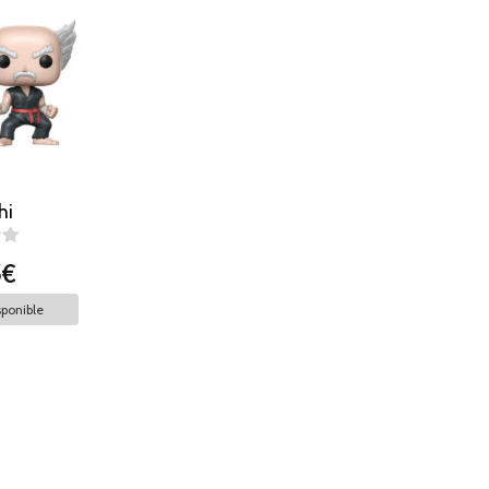
n
hi
5€
ponible