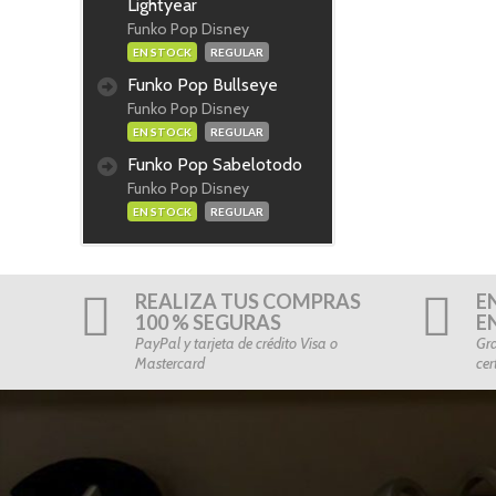
Lightyear
Funko Pop Disney
EN STOCK
REGULAR
Funko Pop Bullseye
Funko Pop Disney
EN STOCK
REGULAR
Funko Pop Sabelotodo
Funko Pop Disney
EN STOCK
REGULAR
REALIZA TUS COMPRAS
E
100 % SEGURAS
E
PayPal y tarjeta de crédito Visa o
Gra
Mastercard
cer