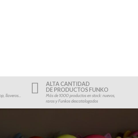
ALTA CANTIDAD
DE PRODUCTOS FUNKO
p, llaveros…
Más de 1000 productos en stock: nuevos,
raros y Funkos descatalogados