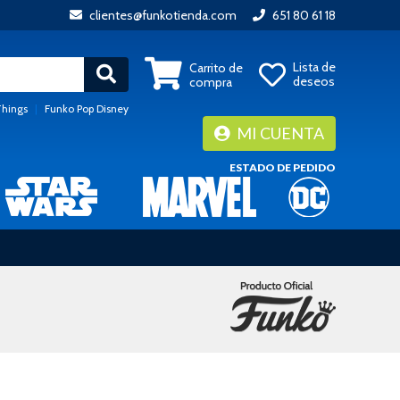
clientes@funkotienda.com
651 80 61 18
Lista de
Carrito de
deseos
compra
Things
|
Funko Pop Disney
MI CUENTA
ESTADO DE PEDIDO