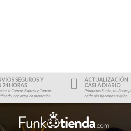
NVÍOS SEGUROS Y
ACTUALIZACIÓN
N 24 HORAS
CASI A DIARIO
cias a Correos Express y Correos
Productos Funko, muñecos po
tificado, con extra de protección
cada día hacemos revisión