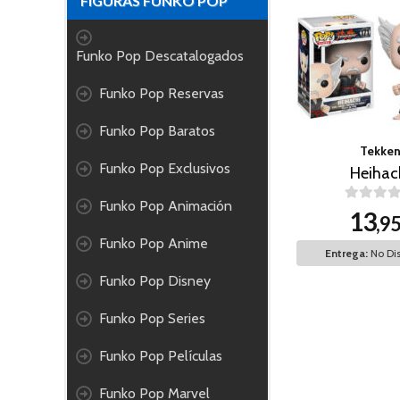
FIGURAS FUNKO POP
Funko Pop Descatalogados
Funko Pop Reservas
Funko Pop Baratos
Tekke
Funko Pop Exclusivos
Heihac
Funko Pop Animación
13
,9
Funko Pop Anime
Entrega:
No Dis
Funko Pop Disney
Funko Pop Series
Funko Pop Películas
Funko Pop Marvel