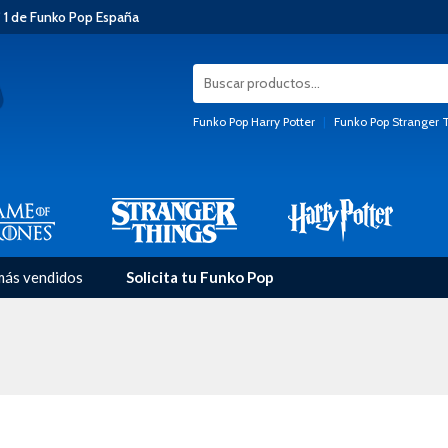
 1 de Funko Pop España
Funko Pop Harry Potter
|
Funko Pop Stranger 
más vendidos
Solicita tu Funko Pop