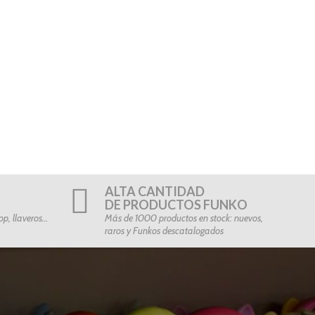
ALTA CANTIDAD
DE PRODUCTOS FUNKO
p, llaveros…
Más de 1000 productos en stock: nuevos,
raros y Funkos descatalogados