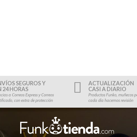
NVÍOS SEGUROS Y
ACTUALIZACIÓN
N 24 HORAS
CASI A DIARIO
cias a Correos Express y Correos
Productos Funko, muñecos po
tificado, con extra de protección
cada día hacemos revisión