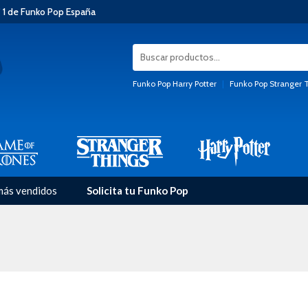
 1 de Funko Pop España
Funko Pop Harry Potter
|
Funko Pop Stranger 
más vendidos
Solicita tu Funko Pop