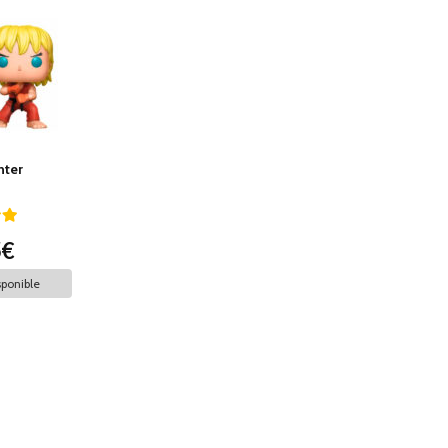
hter
5€
ponible