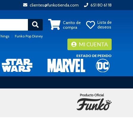
clientes@funkotienda.com
651 80 61 18
Lista de
Carrito de
deseos
compra
Things
|
Funko Pop Disney
MI CUENTA
ESTADO DE PEDIDO