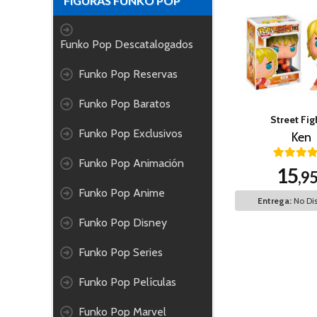
FIGURAS FUNKO POP
Funko Pop Descatalogados
Funko Pop Reservas
Funko Pop Baratos
Street Fig
Funko Pop Exclusivos
Ken
Funko Pop Animación
15
,9
Funko Pop Anime
Entrega:
No Dis
Funko Pop Disney
Funko Pop Series
Funko Pop Películas
Funko Pop Marvel