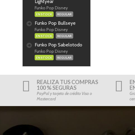
Lightyear
Funko Pop Disney
EN STOCK
REGULAR
Funko Pop Bullseye
Funko Pop Disney
EN STOCK
REGULAR
Funko Pop Sabelotodo
Funko Pop Disney
EN STOCK
REGULAR
REALIZA TUS COMPRAS
E
100 % SEGURAS
E
PayPal y tarjeta de crédito Visa o
Gra
Mastercard
cer