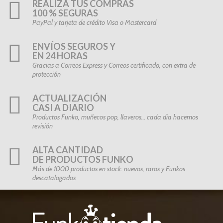
REALIZA TUS COMPRAS
100 % SEGURAS
PayPal y tarjeta de crédito Visa o Mastercard
ENVÍOS SEGUROS Y
EN 24 HORAS
Gracias a Correos Express y Correos certificado, con extra de
protección
ACTUALIZACIÓN
CASI A DIARIO
Productos Funko, muñecos pop, llaveros… cada día hacemos
revisión
ALTA CANTIDAD
DE PRODUCTOS FUNKO
Más de 1000 productos en stock: nuevos, raros y Funkos
descatalogados