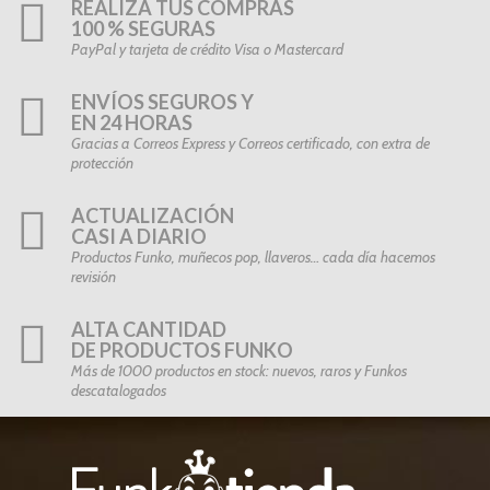
REALIZA TUS COMPRAS
100 % SEGURAS
PayPal y tarjeta de crédito Visa o Mastercard
ENVÍOS SEGUROS Y
EN 24 HORAS
Gracias a Correos Express y Correos certificado, con extra de
protección
ACTUALIZACIÓN
CASI A DIARIO
Productos Funko, muñecos pop, llaveros… cada día hacemos
revisión
ALTA CANTIDAD
DE PRODUCTOS FUNKO
Más de 1000 productos en stock: nuevos, raros y Funkos
descatalogados