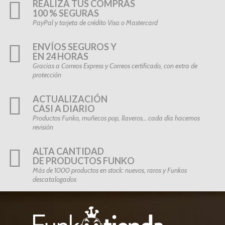
REALIZA TUS COMPRAS
100 % SEGURAS
PayPal y tarjeta de crédito Visa o Mastercard
ENVÍOS SEGUROS Y
EN 24 HORAS
Gracias a Correos Express y Correos certificado, con extra de
protección
ACTUALIZACIÓN
CASI A DIARIO
Productos Funko, muñecos pop, llaveros… cada día hacemos
revisión
ALTA CANTIDAD
DE PRODUCTOS FUNKO
Más de 1000 productos en stock: nuevos, raros y Funkos
descatalogados