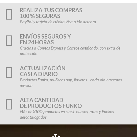
REALIZA TUS COMPRAS
100 % SEGURAS
PayPal y tarjeta de crédito Visa o Mastercard
ENVÍOS SEGUROS Y
EN 24 HORAS
Gracias a Correos Express y Correos certificado, con extra de
protección
ACTUALIZACIÓN
CASI A DIARIO
Productos Funko, muñecos pop, llaveros… cada día hacemos
revisión
ALTA CANTIDAD
DE PRODUCTOS FUNKO
Más de 1000 productos en stock: nuevos, raros y Funkos
descatalogados