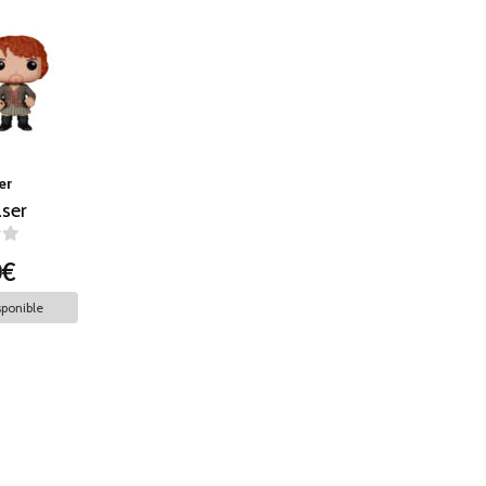
er
aser
0€
ponible