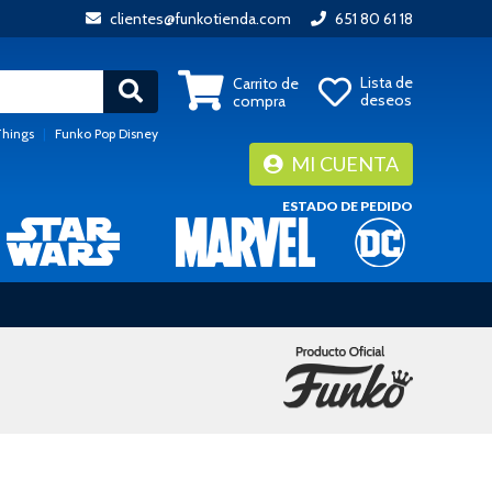
clientes@funkotienda.com
651 80 61 18
Lista de
Carrito de
deseos
compra
Things
|
Funko Pop Disney
MI CUENTA
ESTADO DE PEDIDO