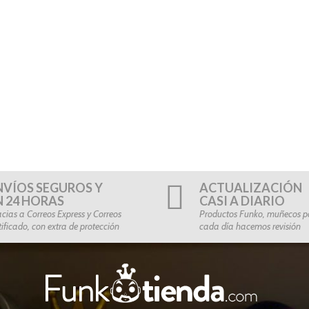
NVÍOS SEGUROS Y
ACTUALIZACIÓN
N 24 HORAS
CASI A DIARIO
cias a Correos Express y Correos
Productos Funko, muñecos po
tificado, con extra de protección
cada día hacemos revisión