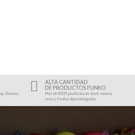
ALTA CANTIDAD
DE PRODUCTOS FUNKO
p, llaveros…
Más de 1000 productos en stock: nuevos,
raros y Funkos descatalogados