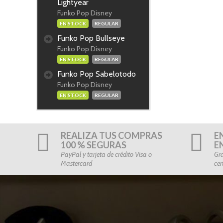
Lightyear
Funko Pop Disney
EN STOCK
REGULAR
Funko Pop Bullseye
Funko Pop Disney
EN STOCK
REGULAR
Funko Pop Sabelotodo
Funko Pop Disney
EN STOCK
REGULAR
REALIZA TUS COMPRAS
E
100 % SEGURAS
E
PayPal y tarjeta de crédito Visa o
Gra
Mastercard
cer