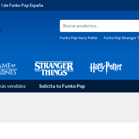
 1 de Funko Pop España
Funko Pop Harry Potter
|
Funko Pop Stranger 
más vendidos
Solicita tu Funko Pop