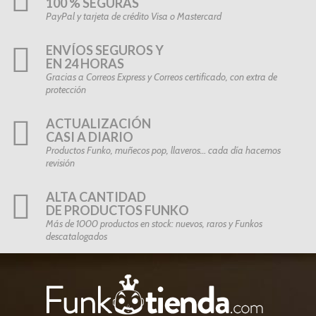
100 % SEGURAS
PayPal y tarjeta de crédito Visa o Mastercard
ENVÍOS SEGUROS Y
EN 24 HORAS
Gracias a Correos Express y Correos certificado, con extra de
protección
ACTUALIZACIÓN
CASI A DIARIO
Productos Funko, muñecos pop, llaveros… cada día hacemos
revisión
ALTA CANTIDAD
DE PRODUCTOS FUNKO
Más de 1000 productos en stock: nuevos, raros y Funkos
descatalogados