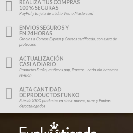
REALIZA TUS COMPRAS
100 % SEGURAS
PayPal y tarjeta de crédito Visa o Mastercard
ENVÍOS SEGUROS Y
EN 24 HORAS
Gracias a Correos Express y Correos certificado, con extra de
protección
ACTUALIZACIÓN
CASI A DIARIO
Productos Funko, muñecos pop, llaveros… cada día hacemos
revisión
ALTA CANTIDAD
DE PRODUCTOS FUNKO
Más de 1000 productos en stock: nuevos, raros y Funkos
descatalogados