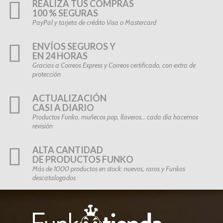
REALIZA TUS COMPRAS
100 % SEGURAS
PayPal y tarjeta de crédito Visa o Mastercard
ENVÍOS SEGUROS Y
EN 24 HORAS
Gracias a Correos Express y Correos certificado, con extra de
protección
ACTUALIZACIÓN
CASI A DIARIO
Productos Funko, muñecos pop, llaveros… cada día hacemos
revisión
ALTA CANTIDAD
DE PRODUCTOS FUNKO
Más de 1000 productos en stock: nuevos, raros y Funkos
descatalogados