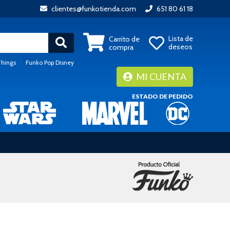
clientes@funkotienda.com
651 80 61 18
Lista de
Carrito de
deseos
compra
Things
|
Funko Pop Disney
MI CUENTA
ESTADO DE PEDIDO