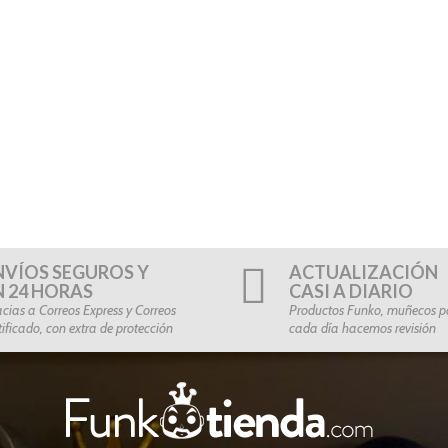
NVÍOS SEGUROS Y
ACTUALIZACIÓN
N 24 HORAS
CASI A DIARIO
cias a Correos Express y Correos
Productos Funko, muñecos po
tificado, con extra de protección
cada día hacemos revisión