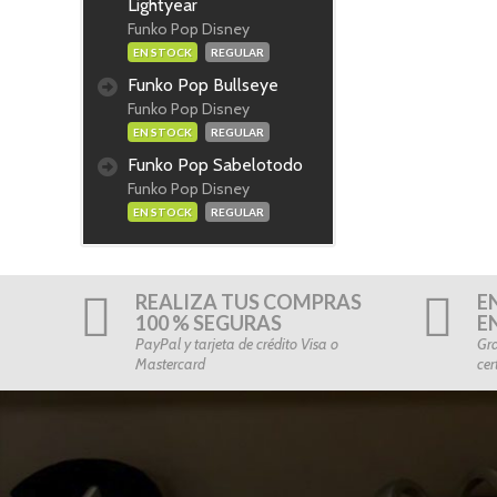
Lightyear
Funko Pop Disney
EN STOCK
REGULAR
Funko Pop Bullseye
Funko Pop Disney
EN STOCK
REGULAR
Funko Pop Sabelotodo
Funko Pop Disney
EN STOCK
REGULAR
REALIZA TUS COMPRAS
E
100 % SEGURAS
E
PayPal y tarjeta de crédito Visa o
Gra
Mastercard
cer