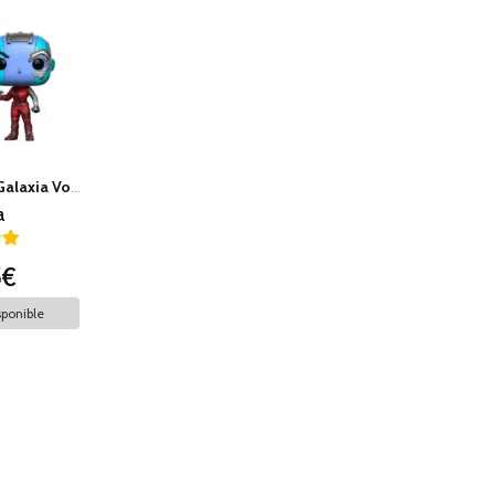
Guardianes de la Galaxia Vol.2
a
5€
ponible