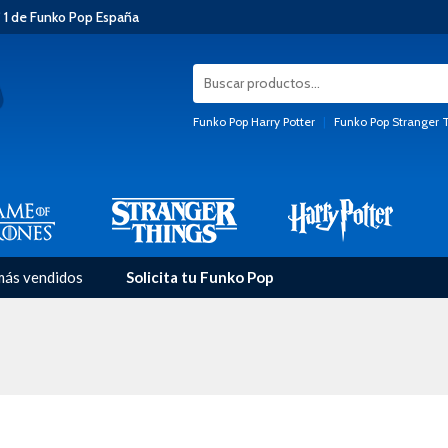
 1 de Funko Pop España
Funko Pop Harry Potter
|
Funko Pop Stranger 
más vendidos
Solicita tu Funko Pop