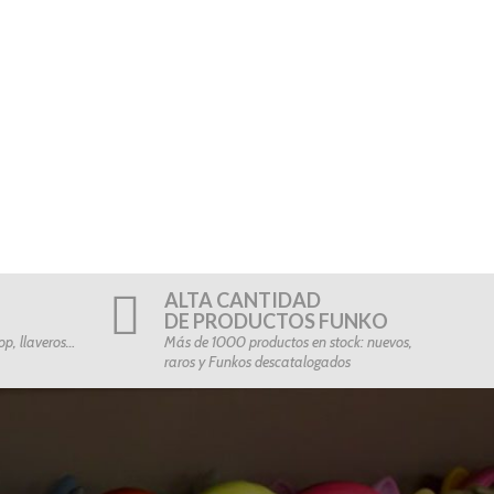
ALTA CANTIDAD
DE PRODUCTOS FUNKO
p, llaveros…
Más de 1000 productos en stock: nuevos,
raros y Funkos descatalogados