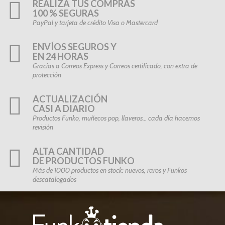
REALIZA TUS COMPRAS
100 % SEGURAS
PayPal y tarjeta de crédito Visa o Mastercard
ENVÍOS SEGUROS Y
EN 24 HORAS
Gracias a Correos Express y Correos certificado, con extra de
protección
ACTUALIZACIÓN
CASI A DIARIO
Productos Funko, muñecos pop, llaveros… cada día hacemos
revisión
ALTA CANTIDAD
DE PRODUCTOS FUNKO
Más de 1000 productos en stock: nuevos, raros y Funkos
descatalogados