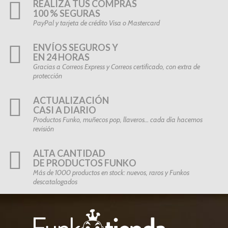
REALIZA TUS COMPRAS
100 % SEGURAS
PayPal y tarjeta de crédito Visa o Mastercard
ENVÍOS SEGUROS Y
EN 24 HORAS
Gracias a Correos Express y Correos certificado, con extra de
protección
ACTUALIZACIÓN
CASI A DIARIO
Productos Funko, muñecos pop, llaveros… cada día hacemos
revisión
ALTA CANTIDAD
DE PRODUCTOS FUNKO
Más de 1000 productos en stock: nuevos, raros y Funkos
descatalogados