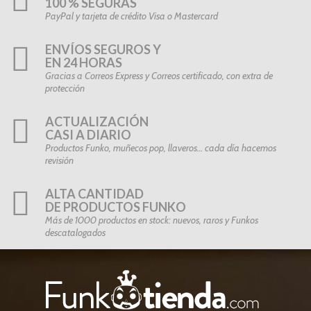
100 % SEGURAS
PayPal y tarjeta de crédito Visa o Mastercard
ENVÍOS SEGUROS Y
EN 24 HORAS
Gracias a Correos Express y Correos certificado, con extra de
protección
ACTUALIZACIÓN
CASI A DIARIO
Productos Funko, muñecos pop, llaveros… cada día hacemos
revisión
ALTA CANTIDAD
DE PRODUCTOS FUNKO
Más de 1000 productos en stock: nuevos, raros y Funkos
descatalogados