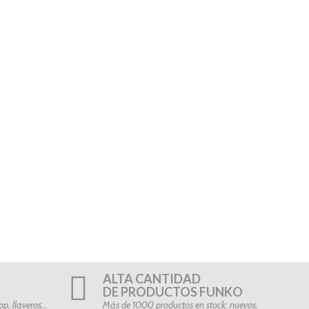
ALTA CANTIDAD
DE PRODUCTOS FUNKO
p, llaveros…
Más de 1000 productos en stock: nuevos,