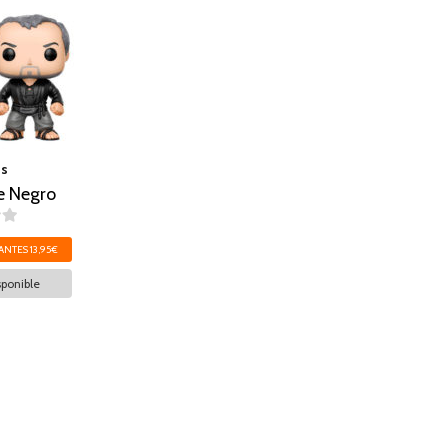
os
e Negro
ANTES 13,95€
ponible