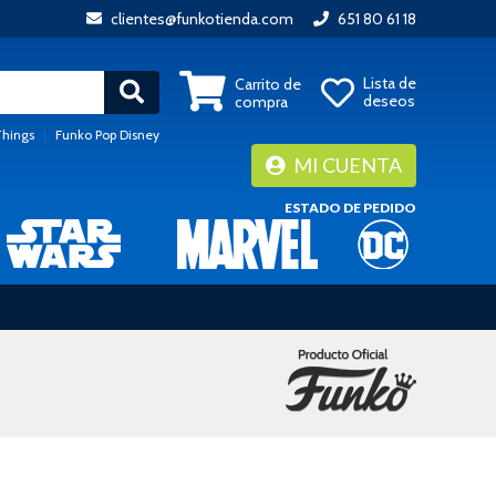
clientes@funkotienda.com
651 80 61 18
Lista de
Carrito de
deseos
compra
Things
|
Funko Pop Disney
MI CUENTA
ESTADO DE PEDIDO