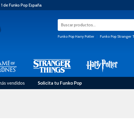
 1 de Funko Pop España
Funko Pop Harry Potter
|
Funko Pop Stranger 
más vendidos
Solicita tu Funko Pop