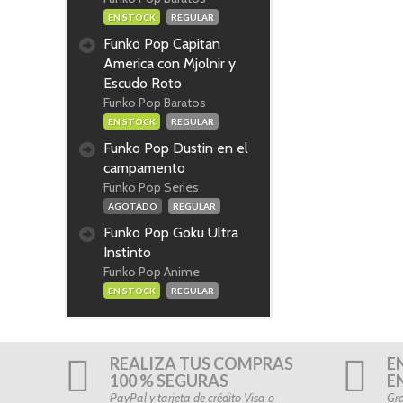
EN STOCK
REGULAR
Funko Pop Capitan
America con Mjolnir y
Escudo Roto
Funko Pop Baratos
EN STOCK
REGULAR
Funko Pop Dustin en el
campamento
Funko Pop Series
AGOTADO
REGULAR
Funko Pop Goku Ultra
Instinto
Funko Pop Anime
EN STOCK
REGULAR
REALIZA TUS COMPRAS
E
100 % SEGURAS
E
PayPal y tarjeta de crédito Visa o
Gra