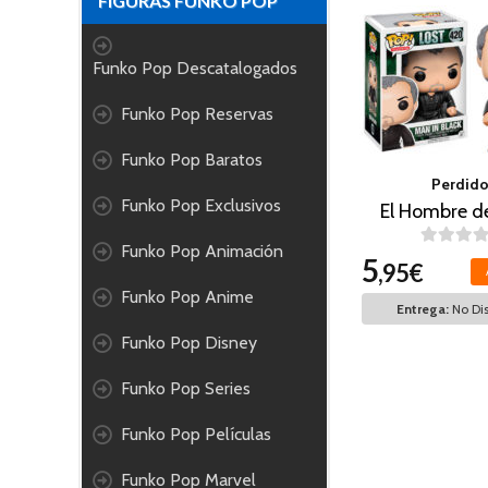
FIGURAS FUNKO POP
Funko Pop Descatalogados
Funko Pop Reservas
Funko Pop Baratos
Perdid
Funko Pop Exclusivos
El Hombre d
Funko Pop Animación
5
,95€
Funko Pop Anime
Entrega:
No Dis
Funko Pop Disney
Funko Pop Series
Funko Pop Películas
Funko Pop Marvel