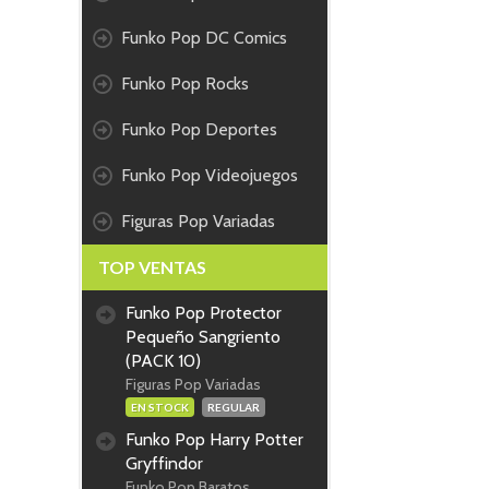
Funko Pop DC Comics
Funko Pop Rocks
Funko Pop Deportes
Funko Pop Videojuegos
Figuras Pop Variadas
TOP VENTAS
Funko Pop Protector
Pequeño Sangriento
(PACK 10)
Figuras Pop Variadas
EN STOCK
REGULAR
Funko Pop Harry Potter
Gryffindor
Funko Pop Baratos