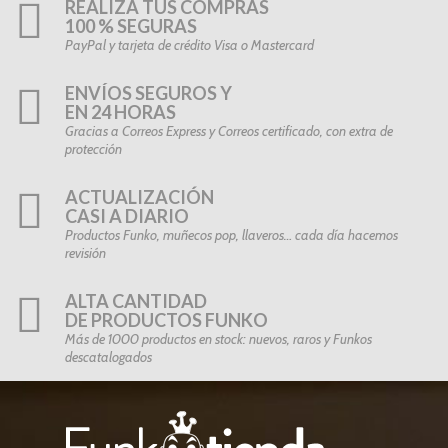
REALIZA TUS COMPRAS
100 % SEGURAS
PayPal y tarjeta de crédito Visa o Mastercard
ENVÍOS SEGUROS Y
EN 24 HORAS
Gracias a Correos Express y Correos certificado, con extra de
protección
ACTUALIZACIÓN
CASI A DIARIO
Productos Funko, muñecos pop, llaveros… cada día hacemos
revisión
ALTA CANTIDAD
DE PRODUCTOS FUNKO
Más de 1000 productos en stock: nuevos, raros y Funkos
descatalogados