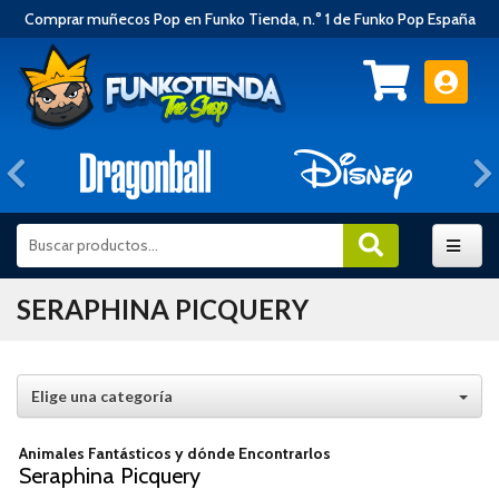
Comprar muñecos Pop en Funko Tienda, n.° 1 de Funko Pop España
Anterior
SERAPHINA PICQUERY
Elige una categoría
Animales Fantásticos y dónde Encontrarlos
Seraphina Picquery