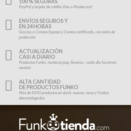
100 % SEGURAS
PayPal y tarjeta de crédito Visa o Mastercard
ENVÍOS SEGUROS Y
EN 24 HORAS
Gracias a Correos Express y Correos certificado, con extra de
protección
ACTUALIZACIÓN
CASI A DIARIO
Productos Funko, muñecos pop, llaveros… cada día hacemos
revisión
ALTA CANTIDAD
DE PRODUCTOS FUNKO
Más de 1000 productos en stock: nuevos, raros y Funkos
descatalogados