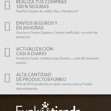
REALIZA TUS COMPRAS
100 % SEGURAS
PayPal y tarjeta de crédito Visa o Mastercard
ENVÍOS SEGUROS Y
EN 24 HORAS
Gracias a Correos Express y Correos certificado, con extra de
protección
ACTUALIZACIÓN
CASI A DIARIO
Productos Funko, muñecos pop, llaveros… cada día hacemos
revisión
ALTA CANTIDAD
DE PRODUCTOS FUNKO
Más de 1000 productos en stock: nuevos, raros y Funkos
descatalogados