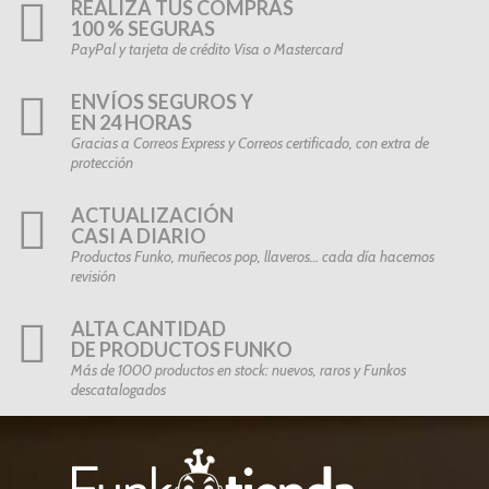
REALIZA TUS COMPRAS
100 % SEGURAS
PayPal y tarjeta de crédito Visa o Mastercard
ENVÍOS SEGUROS Y
EN 24 HORAS
Gracias a Correos Express y Correos certificado, con extra de
protección
ACTUALIZACIÓN
CASI A DIARIO
Productos Funko, muñecos pop, llaveros… cada día hacemos
revisión
ALTA CANTIDAD
DE PRODUCTOS FUNKO
Más de 1000 productos en stock: nuevos, raros y Funkos
descatalogados