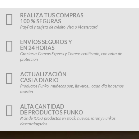
REALIZA TUS COMPRAS
100 % SEGURAS
PayPal y tarjeta de crédito Visa o Mastercard
ENVÍOS SEGUROS Y
EN 24 HORAS
Gracias a Correos Express y Correos certificado, con extra de
protección
ACTUALIZACIÓN
CASI A DIARIO
Productos Funko, muñecos pop, llaveros… cada día hacemos
revisión
ALTA CANTIDAD
DE PRODUCTOS FUNKO
Más de 1000 productos en stock: nuevos, raros y Funkos
descatalogados