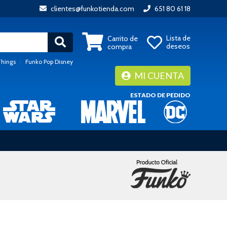
clientes@funkotienda.com
651 80 61 18
Lista de
Carrito de
deseos
compra
Things
|
Funko Pop Disney
MI CUENTA
ESTADO DE PEDIDO