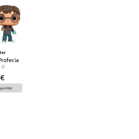
ter
Profecía
5€
ponible