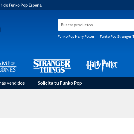
 1 de Funko Pop España
Funko Pop Harry Potter
|
Funko Pop Stranger 
más vendidos
Solicita tu Funko Pop