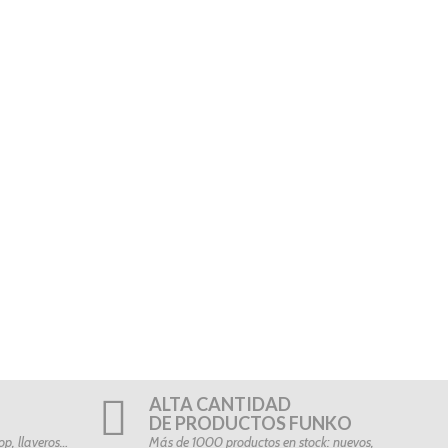
ALTA CANTIDAD
DE PRODUCTOS FUNKO
p, llaveros…
Más de 1000 productos en stock: nuevos,