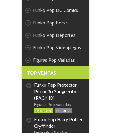
Funko Pop DC Comics
Funko Pop Rocks
Funko Pop Deportes
Funko Pop Videojuegos
Figuras Pop Variadas
TOP VENTAS
Funko Pop Protector
Pequeño Sangriento
(PACK 10)
Figuras Pop Variadas
EN STOCK
REGULAR
Funko Pop Harry Potter
Gryffindor
Funko Pop Baratos