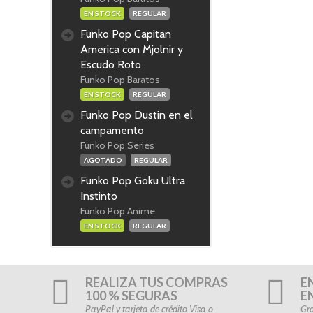
EN STOCK
REGULAR
Funko Pop Capitan
America con Mjolnir y
Escudo Roto
Funko Pop Baratos
EN STOCK
REGULAR
Funko Pop Dustin en el
campamento
Funko Pop Series
AGOTADO
REGULAR
Funko Pop Goku Ultra
Instinto
Funko Pop Anime
EN STOCK
REGULAR
REALIZA TUS COMPRAS
E
100 % SEGURAS
E
PayPal y tarjeta de crédito Visa o
Gra