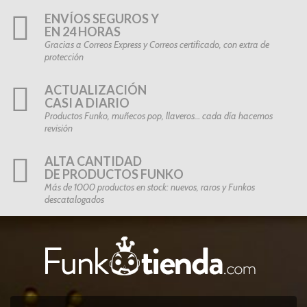
ENVÍOS SEGUROS Y
EN 24 HORAS
Gracias a Correos Express y Correos certificado, con extra de
protección
ACTUALIZACIÓN
CASI A DIARIO
Productos Funko, muñecos pop, llaveros… cada día hacemos
revisión
ALTA CANTIDAD
DE PRODUCTOS FUNKO
Más de 1000 productos en stock: nuevos, raros y Funkos
descatalogados